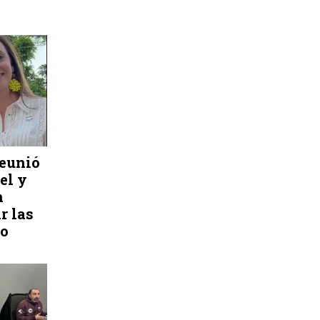
reunió
el y
n
r las
no