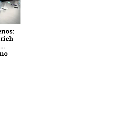
enos:
lrich
..
rno