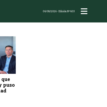
06/08/2026
- Edición Nº603
o que
 y puso
dad