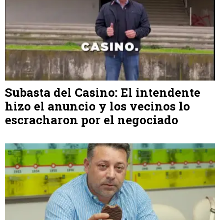
Subasta del Casino: El intendente
hizo el anuncio y los vecinos lo
escracharon por el negociado