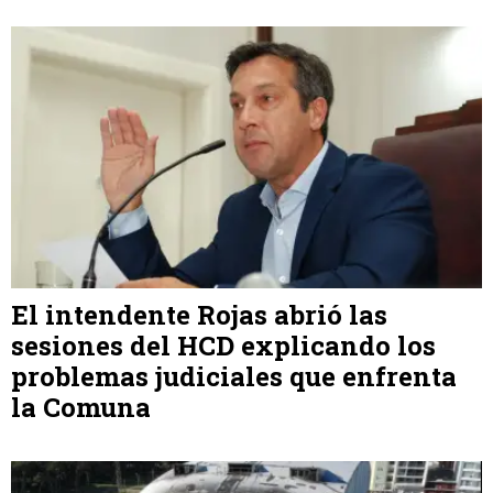
El intendente Rojas abrió las
sesiones del HCD explicando los
problemas judiciales que enfrenta
la Comuna