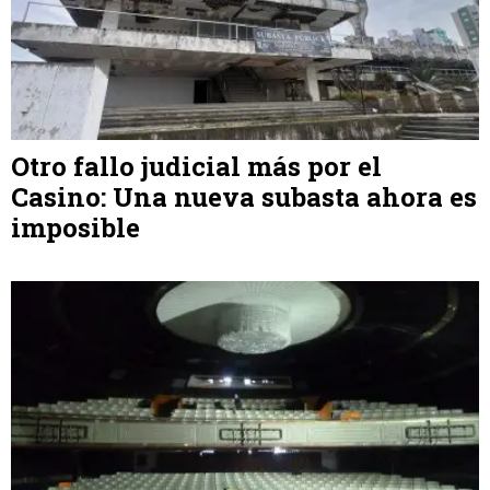
Otro fallo judicial más por el
Casino: Una nueva subasta ahora es
imposible