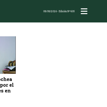
08/08/2026
- Edición Nº605
ochea
por el
es en