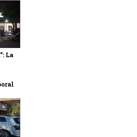
”: La
poral