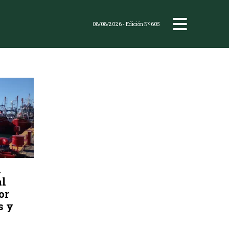
08/08/2026
- Edición Nº605
a
al
or
s y