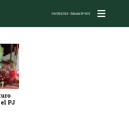
06/08/2026
- Edición Nº603
turo
el PJ