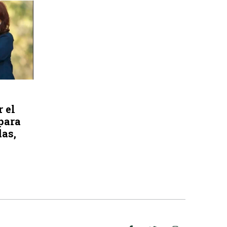
 el
para
as,