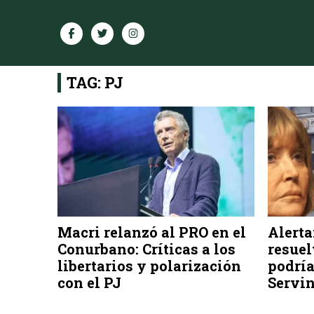
TAG: PJ
Macri relanzó al PRO en el
Alerta
Conurbano: Críticas a los
resuel
libertarios y polarización
podría
con el PJ
Servin