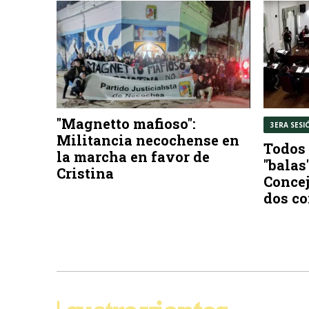
"Magnetto mafioso":
3ERA SESI
Militancia necochense en
Todos 
la marcha en favor de
"balas
Cristina
Concej
dos co