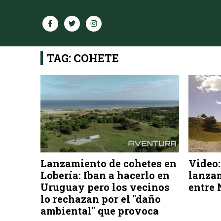
TAG: COHETE
Lanzamiento de cohetes en
Video:
Lobería: Iban a hacerlo en
lanzam
Uruguay pero los vecinos
entre
lo rechazan por el "daño
ambiental" que provoca