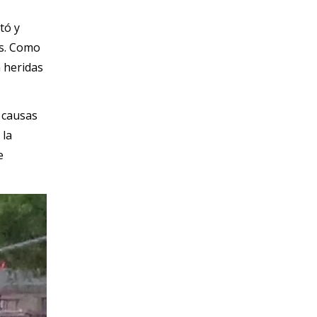
tó y
es. Como
 heridas
r causas
 la
e