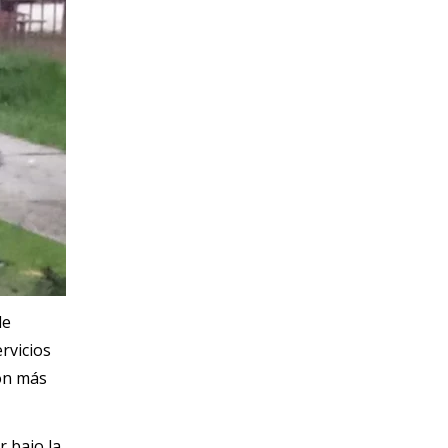
le
rvicios
ión más
r bajo la