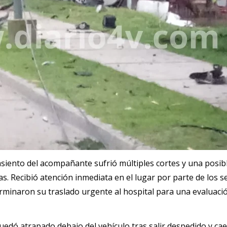
asiento del acompañante sufrió múltiples cortes y una posib
s. Recibió atención inmediata en el lugar por parte de los se
rminaron su traslado urgente al hospital para una evaluac
uedó atrapado debajo del vehículo tras salir despedido y cae