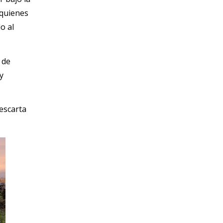
 quienes
o al
 de
y
descarta