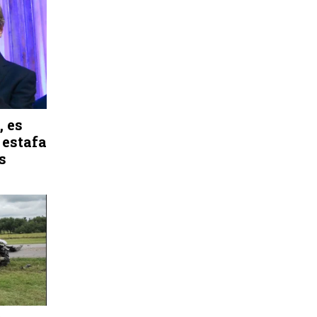
, es
 estafa
s