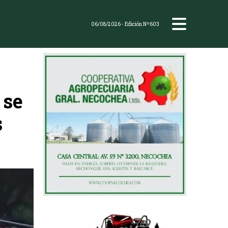
06/08/2026
- Edición Nº603
 se
s