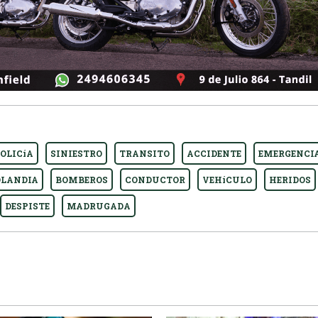
OLICíA
SINIESTRO
TRANSITO
ACCIDENTE
EMERGENCI
OLANDIA
BOMBEROS
CONDUCTOR
VEHíCULO
HERIDOS
DESPISTE
MADRUGADA