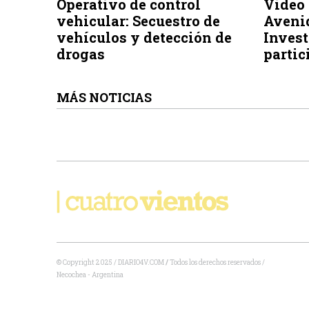
Operativo de control
Video 
vehicular: Secuestro de
Aveni
vehículos y detección de
Invest
drogas
partic
MÁS NOTICIAS
© Copyright 2025 / DIARIO4V.COM
/
Todos los derechos reservados /
Necochea - Argentina