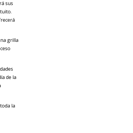
rá sus
tuito.
ofrecerá
na grilla
eceso
idades
ía de la
a
toda la