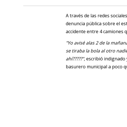
A través de las redes social
denuncia pública sobre el es
accidente entre 4 camiones 
"Yo avisé alas 2 de la mañana
se tiraba la bola al otro na
ahí?????",
escribió indignado 
basurero municipal a poco qu