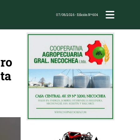
07/08/2026
- Edición Nº604
ero
ta