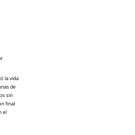
a
ó la vida
mnas de
os sin
n final
 el