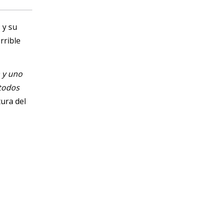
 y su
rrible
a y uno
 todos
ura del