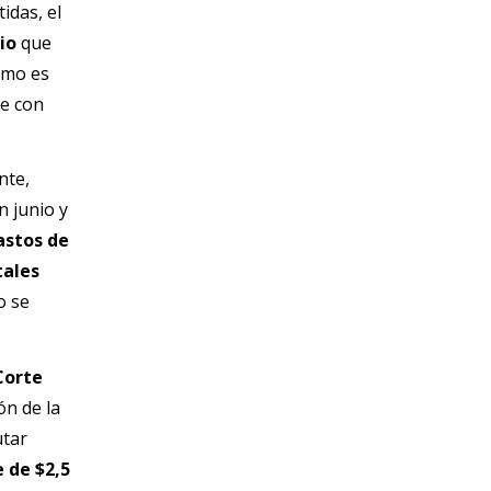
idas, el
io
que
ismo es
te con
nte,
 junio y
astos de
tales
o se
Corte
ón de la
utar
 de $2,5