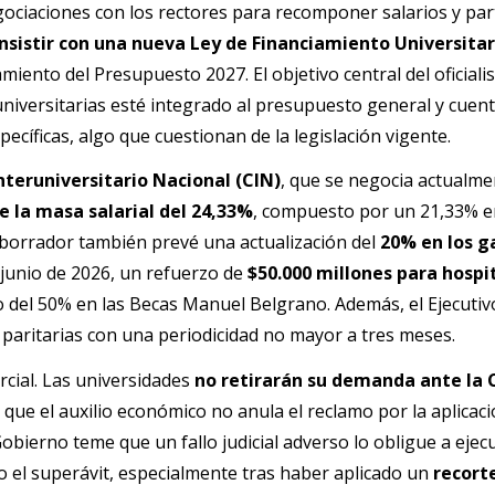
gociaciones con los rectores para recomponer salarios y part
nsistir con una nueva Ley de Financiamiento Universitar
amiento del Presupuesto 2027. El objetivo central del oficial
niversitarias esté integrado al presupuesto general y cuen
ecíficas, algo que cuestionan de la legislación vigente.
nteruniversitario Nacional (CIN)
, que se negocia actualme
 la masa salarial del 24,33%
, compuesto por un 21,33% en
 borrador también prevé una actualización del
20% en los g
 junio de 2026, un refuerzo de
$50.000 millones para hospi
del 50% en las Becas Manuel Belgrano. Además, el Ejecutiv
paritarias con una periodicidad no mayor a tres meses.
rcial. Las universidades
no retirarán su demanda ante la 
 que el auxilio económico no anula el reclamo por la aplicaci
 Gobierno teme que un fallo judicial adverso lo obligue a ejec
 el superávit, especialmente tras haber aplicado un
recorte