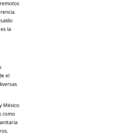
rremotos 
que sacudieron el país este miércoles con solo 39 segundos de diferencia. 
saldo 
es la
s
de el
diversas
 y México
es como
anitaria
ros.