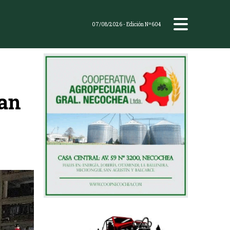
07/08/2026
- Edición Nº604
gan