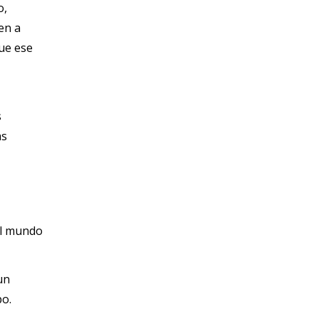
o,
en a
ue ese
s
as
el mundo
un
po.