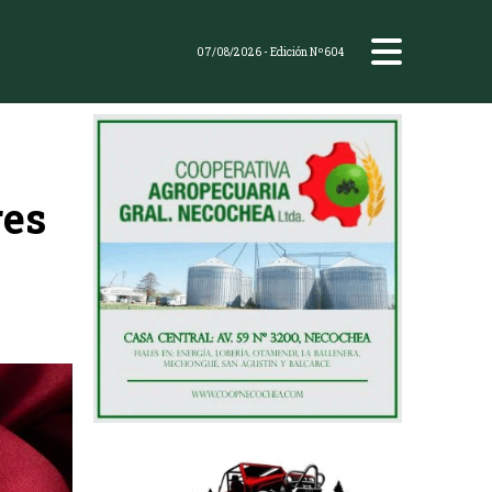
07/08/2026
- Edición Nº604
res