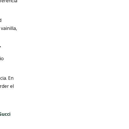
ferencia
d
ainilla,
r
io
cia. En
rder el
Gucci