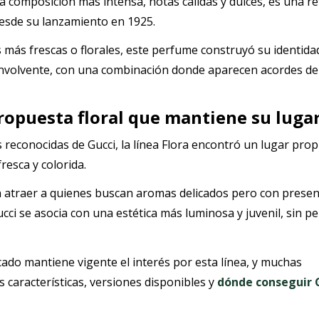
a composición más intensa, notas cálidas y dulces, es una re
desde su lanzamiento en 1925.
s más frescas o florales, este perfume construyó su identida
nvolvente, con una combinación donde aparecen acordes de v
propuesta floral que mantiene su luga
 reconocidas de Gucci, la línea Flora encontró un lugar prop
resca y colorida.
n atraer a quienes buscan aromas delicados pero con presen
cci se asocia con una estética más luminosa y juvenil, sin pe
ado mantiene vigente el interés por esta línea, y muchas
características, versiones disponibles y
dónde conseguir 