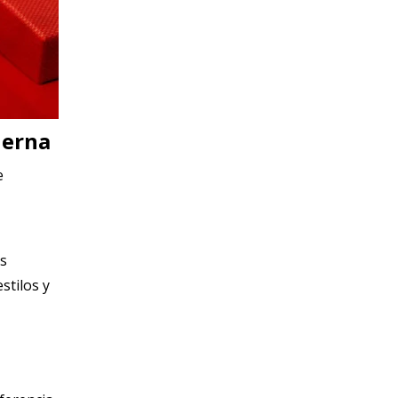
derna
e
es
stilos y