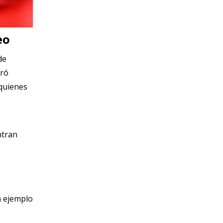
eo
de
gró
 quienes
e
ntran
n ejemplo