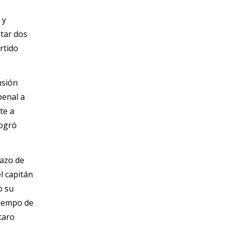
y 
star dos
rtido
sión 
aumentó cuando, a los 31', el arquero Mostafa Shoubir se vistió de héroe al atacarle un penal a 
e a 
ogró 
Sin embargo, Argentina nunca se rindió. El descuento llegó a los 79' a través de un cabezazo de 
l capitán
o su
tiempo de 
aro 