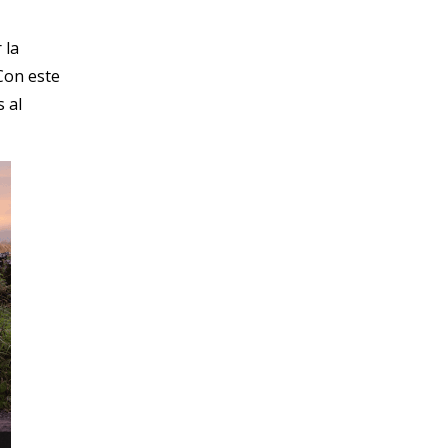
 la 
Con este 
al 