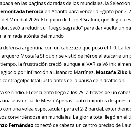
bada en las páginas doradas de los mundiales, la Selección 
remontada heroica 
en Atlanta para vencer a Egipto por 3-2 
l del Mundial 2026. 
El equipo de Lionel Scaloni, que llegó a e
dor, sacó a relucir su "fuego sagrado" para dar vuelta un pa
 la mirada atónita del mundo.
a defensa argentina con un cabezazo que puso el 1-0.
La ten
tiempo, la frustración creció: aunque el VAR salvó inicialment
 egipcio por infracción a Lisandro Martínez, 
Mostafa Ziko 
l
un contragolpe letal justo antes de la pausa de hidratación.
s una asistencia de Messi. 
Apenas cuatro minutos después, e
o con una volea espectacular para el 2-2 parcial, extendiend
ivos convirtiéndose en mundiales.
La gloria total llegó en el 
nzo Fernández 
conectó de cabeza un centro preciso de Laut